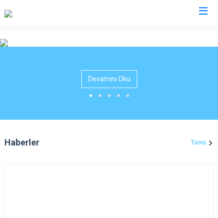
Artvin
Ardanuç
Devamını Oku
Arhavi
Borçka
Hopa
Murgul
Haberler
Tümü
Şavşat
Yusufeli
Kemalpaşa