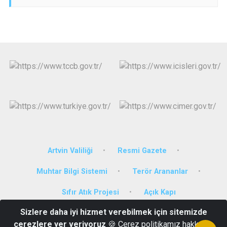
Artvin Valiliği
Resmi Gazete
Muhtar Bilgi Sistemi
Terör Arananlar
Sıfır Atık Projesi
Açık Kapı
Sizlere daha iyi hizmet verebilmek için sitemizde
Hükümet Konağı Merkez Mah. Mustafa Kemal Cad. No.1 Kat.3
çerezlere yer veriyoruz
🍪 Çerez politikamız hakkında