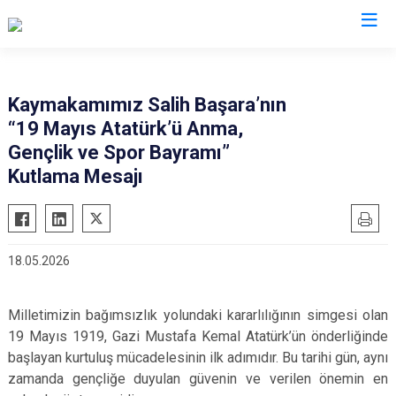
Artvin
Kaymakamımız Salih Başara’nın
“19 Mayıs Atatürk’ü Anma,
Ardanuç
Gençlik ve Spor Bayramı”
Arhavi
Kutlama Mesajı
Borçka
Hopa
Murgul
18.05.2026
Şavşat
Yusufeli
Milletimizin bağımsızlık yolundaki kararlılığının simgesi olan
Kemalpaşa
19 Mayıs 1919, Gazi Mustafa Kemal Atatürk’ün önderliğinde
başlayan kurtuluş mücadelesinin ilk adımıdır. Bu tarihi gün, aynı
zamanda gençliğe duyulan güvenin ve verilen önemin en