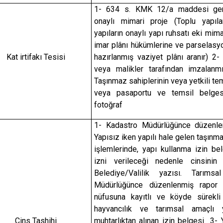
1- 634 s. KMK 12/a maddesi ger
onaylı mimari proje (Toplu yapıl
yapıların onaylı yapı ruhsatı eki mim
imar plânı hükümlerine ve parselasyo
Kat irtifakı Tesisi
hazırlanmış vaziyet plânı aranır) 2
veya malikler tarafından imzalanmı
Taşınmaz sahiplerinin veya yetkili te
veya pasaportu ve temsil belge
fotoğraf
1- Kadastro Müdürlüğünce düzenlen
Yapısız iken yapılı hale gelen taşınma
işlemlerinde, yapı kullanma izin be
izni verileceği nedenle cinsinin
Belediye/Valilik yazısı. Tarımsa
Müdürlüğünce düzenlenmiş rapor
nüfusuna kayıtlı ve köyde sürekli
hayvancılık ve tarımsal amaçlı y
Cins Tashihi
muhtarlıktan alınan izin belgesi 3- 