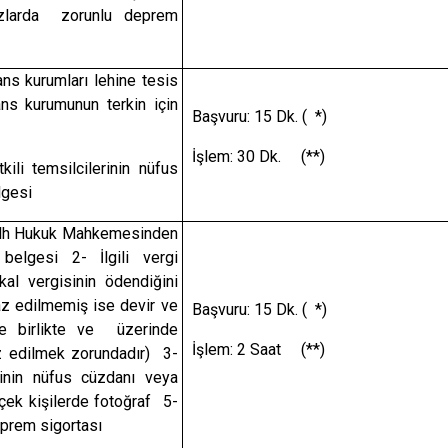
azlarda zorunlu deprem
ans kurumları lehine tesis
ns kurumunun terkin için
Başvuru: 15 Dk. ( *)
İşlem: 30 Dk. (**)
kili temsilcilerinin nüfus
lgesi
Sulh Hukuk Mahkemesinden
belgesi 2- İlgili vergi
kal vergisinin ödendiğini
raz edilmemiş ise devir ve
Başvuru: 15 Dk. ( *)
tle birlikte ve üzerinde
İşlem: 2 Saat (**)
az edilmek zorundadır) 3-
erinin nüfus cüzdanı veya
ek kişilerde fotoğraf 5-
eprem sigortası