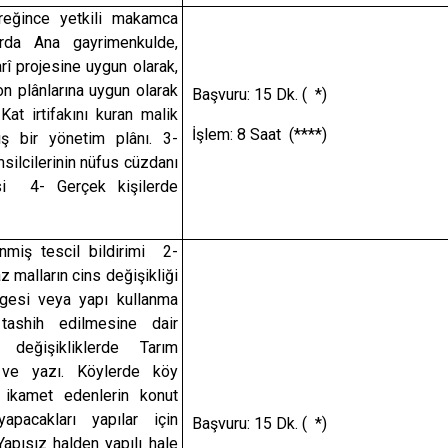
eğince yetkili makamca
arda Ana gayrimenkulde,
arî projesine uygun olarak,
n plânlarına uygun olarak
Başvuru: 15 Dk. ( *)
-
Kat irtifakını kuran malik
İşlem: 8 Saat (****)
ş bir yönetim plânı.
3-
msilcilerinin nüfus cüzdanı
si 4- Gerçek kişilerde
miş tescil bildirimi 2-
z malların cins değişikliği
lgesi veya yapı kullanma
 tashih edilmesine dair
l değişikliklerde Tarım
 ve yazı. Köylerde köy
 ikamet edenlerin konut
apacakları yapılar için
Başvuru: 15 Dk. ( *)
Yapısız halden yapılı hale