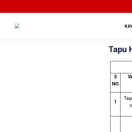
KA
Tapu H
S
V
NO
Taş
1
v