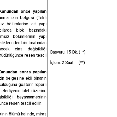
 Kanundan önce yapılan
anma izin belgesi (Tekli
ız bölümlerine ait yapı
pılarda blok bazındaki
ımsız bölümlerinin yapı
liklerinden biri tarafından
ecek cins değişikliği
Başvuru: 15 Dk. ( *)
üdürlüğünce resen tescil
İşlem: 2 Saat (**)
Kanundan sonra yapılan
zin belgesine ekli binanın
üldüğünü gösterir röperli
 belediyenin talebi üzerine
şikliği beyannamesinin
ce resen tescil edilir.
ikinin ölümü halinde, miras