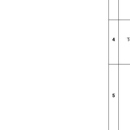
4
T
5