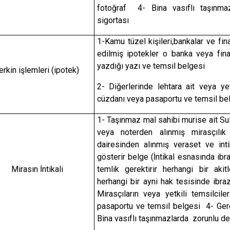
fotoğraf 4- Bina vasıflı taşınm
sigortası
1-Kamu tüzel kişileri,bankalar ve fin
edilmiş ipotekler o banka veya fina
yazdığı yazı ve temsil belgesi
erkin işlemleri (ipotek)
2- Diğerlerinde lehtara ait veya yet
cüzdanı veya pasaportu ve temsil be
1- Taşınmaz mal sahibi murise ait 
veya noterden alınmış mirasçılık 
dairesinden alınmış veraset ve inti
gösterir belge (İntikal esnasında ib
Mirasın İntikali
temlik gerektirir herhangi bir aki
herhangi bir ayni hak tesisinde ibr
Mirasçıların veya yetkili temsilcil
pasaportu ve temsil belgesi 4- Gerç
Bina vasıflı taşınmazlarda zorunlu d