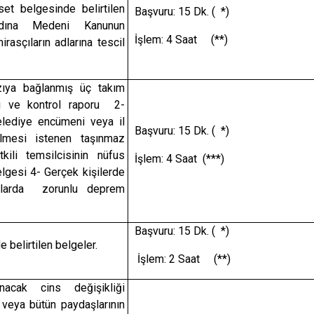
et belgesinde belirtilen
Başvuru: 15 Dk. ( *)
 adına Medeni Kanunun
İşlem: 4 Saat (**)
rasçıların adlarına tescil
ıya bağlanmış üç takım
imi ve kontrol raporu 2-
lediye encümeni veya il
Başvuru: 15 Dk. ( *)
rilmesi istenen taşınmaz
kili temsilcisinin nüfus
İşlem: 4 Saat (***)
lgesi 4- Gerçek kişilerde
azlarda zorunlu deprem
Başvuru: 15 Dk. ( *)
 belirtilen belgeler.
İşlem: 2 Saat (**)
acak cins değişikliği
veya bütün paydaşlarının