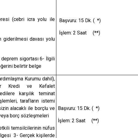
esi (cebri icra yolu ile
Başvuru: 15 Dk. ( *)
İşlem: 2 Saat (**)
 giderilmesi davası yolu
 deprem sigortası 6- İlgili
ğerini belirtir belge
ardımlaşma Kurumu dahil),
lar Kredi ve Kefalet
edilere karşılık teminat
lemleri, tarafların istemi
zin alacaklı ile borçlu ve
Başvuru: 15 Dk. ( *)
i veya borç sözleşmeleri
İşlem: 2 Saat (**)
tkili temsilcilerinin nüfus
lgesi 3- Gerçek kişilerde