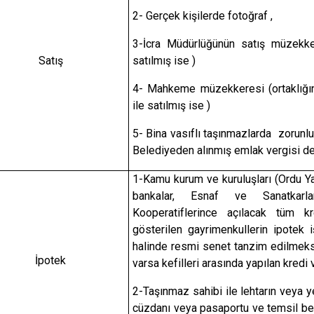
Şavşat
2- Gerçek kişilerde fotoğraf ,
Yusufeli
3-İcra Müdürlüğünün satış müzekker
Satış
satılmış ise )
Kemalpaşa
4- Mahkeme müzekkeresi (ortaklığın
ile satılmış ise )
5- Bina vasıflı taşınmazlarda zorunlu
Belediyeden alınmış emlak vergisi de
1-Kamu kurum ve kuruluşları (Ordu Y
bankalar, Esnaf ve Sanatkar
Kooperatiflerince açılacak tüm kr
gösterilen gayrimenkullerin ipotek iş
halinde resmi senet tanzim edilmeksi
İpotek
varsa kefilleri arasında yapılan kred
2-Taşınmaz sahibi ile lehtarın veya ye
cüzdanı veya pasaportu ve temsil be