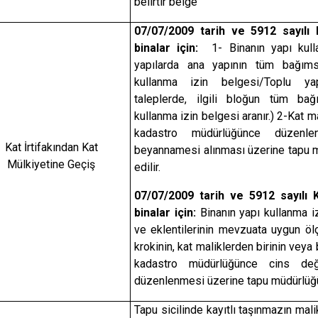
belirtir belge
07/07/2009 tarih ve 5912 sayılı
binalar için:
1- Binanın yapı kull
yapılarda ana yapının tüm bağıms
kullanma izin belgesi/Toplu ya
taleplerde, ilgili bloğun tüm bağ
kullanma izin belgesi aranır.) 2-Kat ma
kadastro müdürlüğünce düzenlen
Kat İrtifakından Kat
beyannamesi alınması üzerine tapu m
Mülkiyetine Geçiş
edilir.
07/07/2009 tarih ve 5912 sayılı 
binalar için:
Binanın yapı kullanma i
ve eklentilerinin mevzuata uygun ölç
krokinin, kat maliklerden birinin veya
kadastro müdürlüğünce cins deği
düzenlenmesi üzerine tapu müdürlüğün
Tapu sicilinde kayıtlı taşınmazın mal