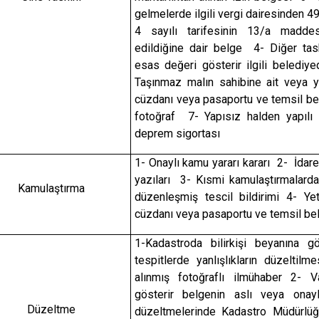
gelmelerde ilgili vergi dairesinden 4
4 sayılı tarifesinin 13/a maddes
edildiğine dair belge 4- Diğer tas
esas değeri gösterir ilgili beled
Taşınmaz malın sahibine ait veya ye
cüzdanı veya pasaportu ve temsil be
fotoğraf 7- Yapısız halden yapılı
deprem sigortası
1- Onaylı kamu yararı kararı 2- İdare
yazıları 3- Kısmi kamulaştırmalard
Kamulaştırma
düzenleşmiş tescil bildirimi 4- Yetk
cüzdanı veya pasaportu ve temsil bel
1-Kadastroda bilirkişi beyanına g
tespitlerde yanlışlıkların düzeltilme
alınmış fotoğraflı ilmühaber 2- 
gösterir belgenin aslı veya onay
Düzeltme
düzeltmelerinde Kadastro Müdürlüğ