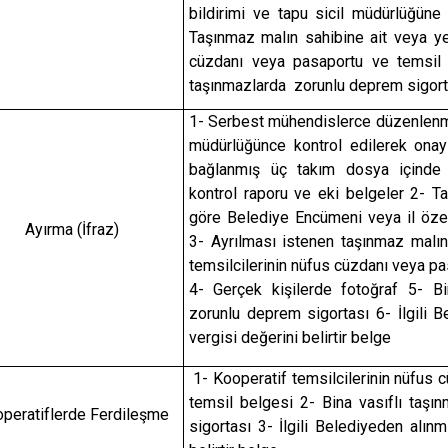
bildirimi ve tapu sicil müdürlüğüne
Taşınmaz malın sahibine ait veya yet
cüzdanı veya pasaportu ve temsil 
taşınmazlarda zorunlu deprem sigor
1- Serbest mühendislerce düzenlenm
müdürlüğünce kontrol edilerek onay
bağlanmış üç takım dosya içinde 
kontrol raporu ve eki belgeler 2- T
göre Belediye Encümeni veya il özel
Ayırma (İfraz)
3- Ayrılması istenen taşınmaz malın 
temsilcilerinin nüfus cüzdanı veya p
4- Gerçek kişilerde fotoğraf 5- Bi
zorunlu deprem sigortası 6- İlgili 
vergisi değerini belirtir belge
1- Kooperatif temsilcilerinin nüfus 
temsil belgesi 2- Bina vasıflı taşı
peratiflerde Ferdileşme
sigortası 3- İlgili Belediyeden alın