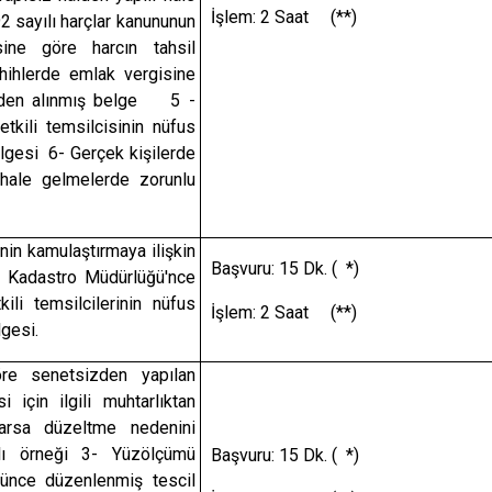
İşlem: 2 Saat (**)
92 sayılı harçlar kanununun
ine göre harcın tahsil
hihlerde emlak vergisine
iyeden alınmış belge 5 -
tkili temsilcisinin nüfus
lgesi 6- Gerçek kişilerde
 hale gelmelerde zorunlu
nin kamulaştırmaya ilişkin
Başvuru: 15 Dk. ( *)
a Kadastro Müdürlüğü'nce
ili temsilcilerinin nüfus
İşlem: 2 Saat (**)
gesi.
öre senetsizden yapılan
si için ilgili muhtarlıktan
Varsa düzeltme nedenini
lı örneği 3- Yüzölçümü
Başvuru: 15 Dk. ( *)
ünce düzenlenmiş tescil