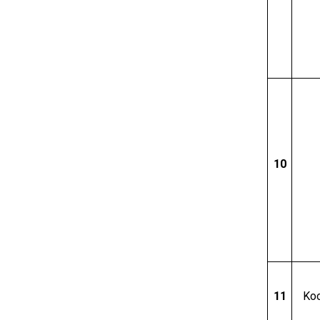
10
11
Koo