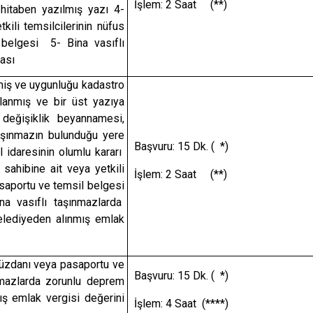
İşlem: 2 Saat (**)
 hitaben yazılmış yazı 4-
kili temsilcilerinin nüfus
belgesi 5- Bina vasıflı
tası
iş ve uygunluğu kadastro
lanmış ve bir üst yazıya
değişiklik beyannamesi,
aşınmazın bulunduğu yere
Başvuru: 15 Dk. ( *)
 idaresinin olumlu kararı
sahibine ait veya yetkili
İşlem: 2 Saat (**)
asaportu ve temsil belgesi
na vasıflı taşınmazlarda
Belediyeden alınmış emlak
cüzdanı veya pasaportu ve
Başvuru: 15 Dk. ( *)
nmazlarda zorunlu deprem
mış emlak vergisi değerini
İşlem: 4 Saat (****)