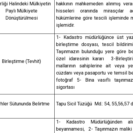
irliği Halindeki Mülkiyetin
hakkının mahkemeden alınmış veras
Paylı Mülkiyete
hisseleri oranında mirasçılar
Dönüştürülmesi
hükümlerine göre tescili işleminde mi
işlemidir.
1- Kadastro müdürlüğünce üst yaz
birleştirme dosyası, tescil bildir
Taşınmazın bulunduğu yere göre be
özel idaresinin kararı 3-Birleşti
Birleştirme (Tevhit)
mallarının sahiplerine ait veya yet
cüzdanı veya pasaportu ve temsil be
fotoğraf 5- Bina vasıflı taşınm
sigortası
hler Sütununda Belirtme
Tapu Sicil Tüzüğü Md.: 54, 55,56,57 de
1- Kadastro Müdürlüğünden alın
beyannamesi, 2- Taşınmazın maliki 