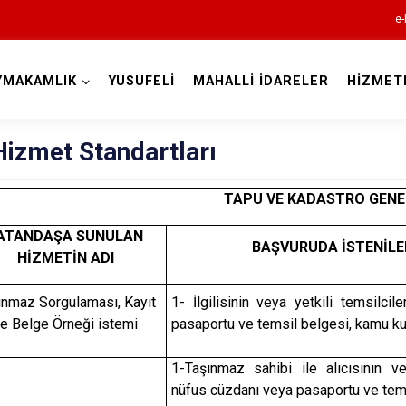
e-
YMAKAMLIK
YUSUFELİ
MAHALLİ İDARELER
HİZMET
Artvin
izmet Standartları
TAPU VE KADASTRO GEN
ATANDAŞA SUNULAN
BAŞVURUDA İSTENİLE
HİZMETİN ADI
Ardanuç
Arhavi
ınmaz Sorgulaması, Kayıt
1- İlgilisinin veya yetkili temsilci
e Belge Örneği istemi
pasaportu ve temsil belgesi, kamu ku
Borçka
Hopa
1-Taşınmaz sahibi ile alıcısının vey
nüfus cüzdanı veya pasaportu ve tem
Murgul