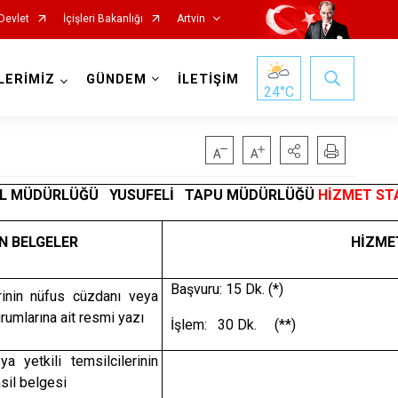
Devlet
İçişleri Bakanlığı
Artvin
LERİMİZ
GÜNDEM
İLETİŞİM
24
°C
EL MÜDÜRLÜĞÜ YUSUFELİ TAPU MÜDÜRLÜĞÜ
HİZMET ST
N BELGELER
HİZME
Başvuru: 15 Dk. (*)
lerinin nüfus cüzdanı veya
rumlarına ait resmi yazı
İşlem: 30 Dk. (**)
a yetkili temsilcilerinin
sil belgesi