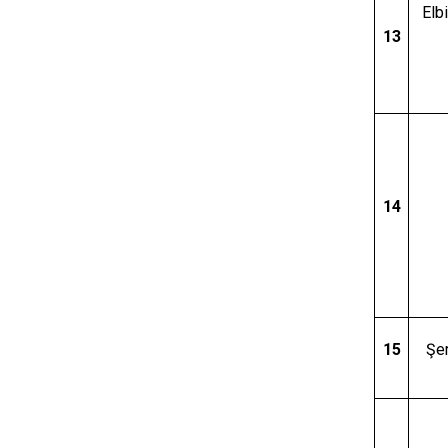
Elb
13
14
15
Şer